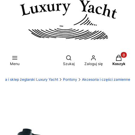
Produkty 
Otwórz wyszukiwarkę
Menu
Szukaj
Zaloguj się
Koszyk
wnia i sklep żeglarski Luxury Yacht
Pontony
Akcesoria i części zamienne