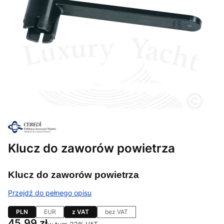
Klucz do zaworów powietrza
Klucz do zaworów powietrza
Przejdź do pełnego opisu
PLN
EUR
z VAT
bez VAT
Cena
45,99 zł
w tym 23% VAT