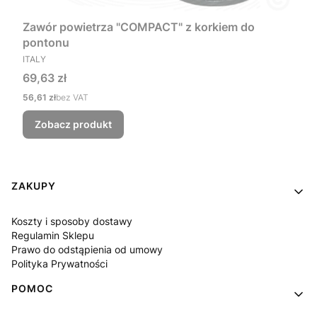
Zawór powietrza "COMPACT" z korkiem do
pontonu
PRODUCENT
ITALY
Cena
69,63 zł
Cena
56,61 zł
bez VAT
Zobacz produkt
Linki w stopce
ZAKUPY
Koszty i sposoby dostawy
Regulamin Sklepu
Prawo do odstąpienia od umowy
Polityka Prywatności
POMOC