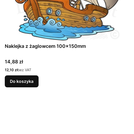
Naklejka z żaglowcem 100x150mm
Cena
14,88 zł
Cena
12,10 zł
bez VAT
Do koszyka