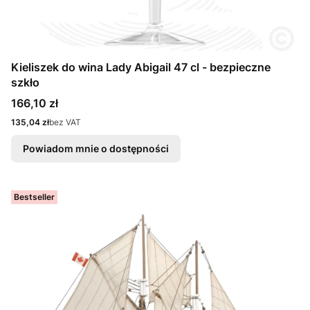
Kieliszek do wina Lady Abigail 47 cl - bezpieczne
szkło
Cena
166,10 zł
Cena
135,04 zł
bez VAT
Powiadom mnie o dostępności
Bestseller