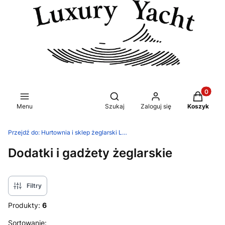
Produkty 
Otwórz wyszukiwarkę
Menu
Szukaj
Zaloguj się
Koszyk
Przejdź do:
Hurtownia i sklep żeglarski Luxury Yacht
Dodatki i gadżety żeglarskie
Filtry
Produkty:
6
Lista produktów
Sortowanie: