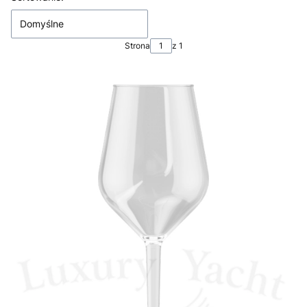
Domyślne
Strona
z 1