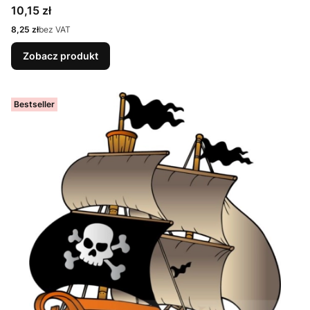
Cena
10,15 zł
Cena
8,25 zł
bez VAT
Zobacz produkt
Bestseller