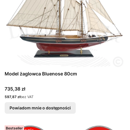
Model żaglowca Bluenose 80cm
Cena
735,38 zł
Cena
597,87 zł
bez VAT
Powiadom mnie o dostępności
Bestseller