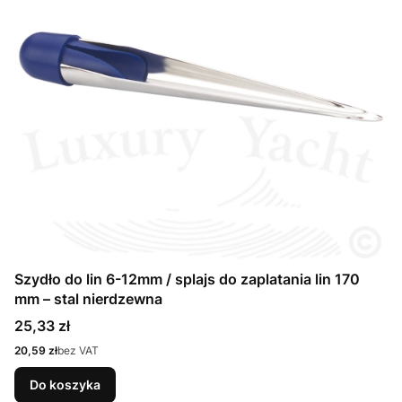
Szydło do lin 6-12mm / splajs do zaplatania lin 170
mm – stal nierdzewna
Cena
25,33 zł
Cena
20,59 zł
bez VAT
Do koszyka