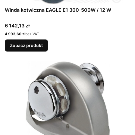
Winda kotwiczna EAGLE E1 300-500W / 12 W
Cena
6 142,13 zł
Cena
4 993,60 zł
bez VAT
Zobacz produkt