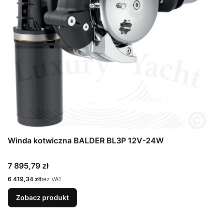
Winda kotwiczna BALDER BL3P 12V-24W
Cena
7 895,79 zł
Cena
6 419,34 zł
bez VAT
Zobacz produkt