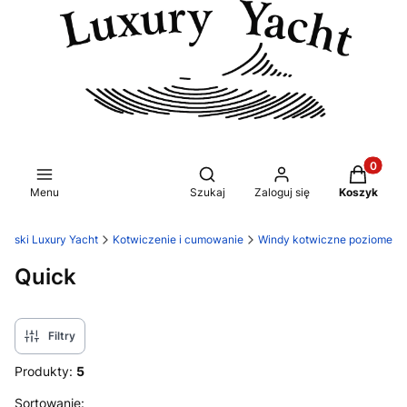
Produkty 
Otwórz wyszukiwarkę
Menu
Szukaj
Zaloguj się
Koszyk
glarski Luxury Yacht
Kotwiczenie i cumowanie
Windy kotwiczne poziome
Quick
Filtry
Produkty:
5
Lista produktów
Sortowanie: