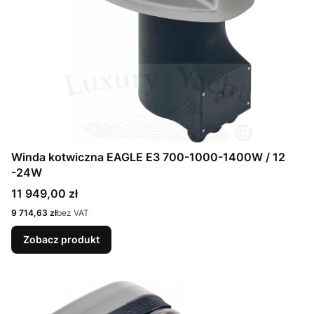
Winda kotwiczna EAGLE E3 700-1000-1400W / 12
-24W
Cena
11 949,00 zł
Cena
9 714,63 zł
bez VAT
Zobacz produkt