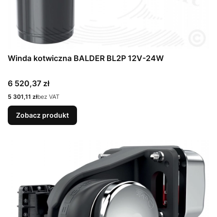
Winda kotwiczna BALDER BL2P 12V-24W
Cena
6 520,37 zł
Cena
5 301,11 zł
bez VAT
Zobacz produkt