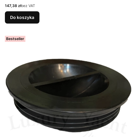
Cena
147,38 zł
bez VAT
Do koszyka
Bestseller