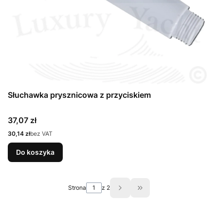
Słuchawka prysznicowa z przyciskiem
Cena
37,07 zł
Cena
30,14 zł
bez VAT
Do koszyka
Strona
z 2
Przejdź do ostatniej st