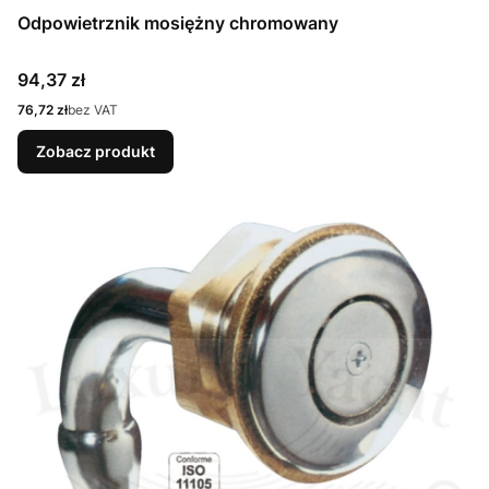
Odpowietrznik mosiężny chromowany
Cena
94,37 zł
Cena
76,72 zł
bez VAT
Zobacz produkt