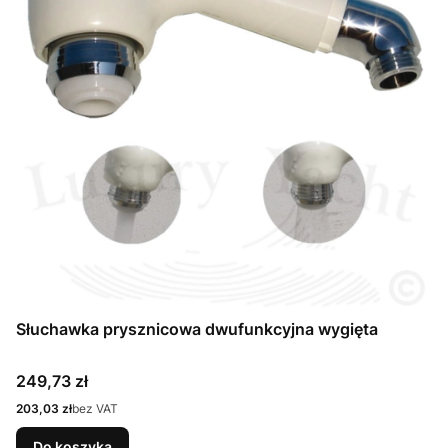
Słuchawka prysznicowa dwufunkcyjna wygięta
Cena
249,73 zł
Cena
203,03 zł
bez VAT
Do koszyka