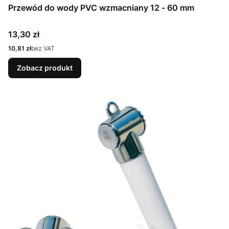
Przewód do wody PVC wzmacniany 12 - 60 mm
Cena
13,30 zł
Cena
10,81 zł
bez VAT
Zobacz produkt