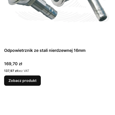
Odpowietrznik ze stali nierdzewnej 16mm
Cena
169,70 zł
Cena
137,97 zł
bez VAT
Zobacz produkt