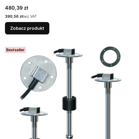
Cena
480,39 zł
Cena
390,56 zł
bez VAT
Zobacz produkt
Bestseller