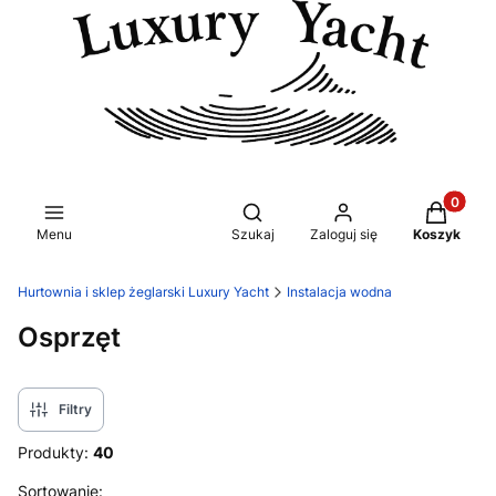
Produkty 
Otwórz wyszukiwarkę
Menu
Szukaj
Zaloguj się
Koszyk
Hurtownia i sklep żeglarski Luxury Yacht
Instalacja wodna
Osprzęt
Filtry
Produkty:
40
Lista produktów
Sortowanie: