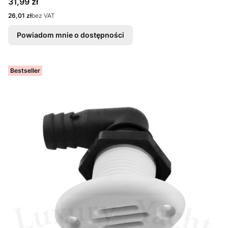
Cena
31,99 zł
Cena
26,01 zł
bez VAT
Powiadom mnie o dostępności
Bestseller