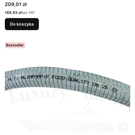
Cena
209,01 zł
Cena
169,93 zł
bez VAT
Do koszyka
Bestseller