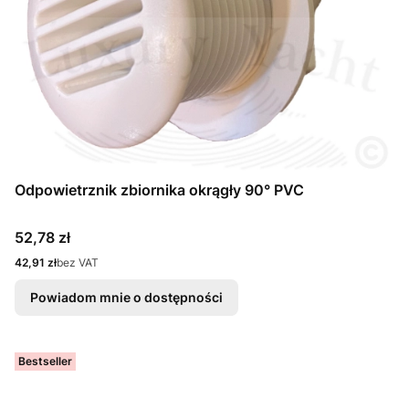
Odpowietrznik zbiornika okrągły 90° PVC
Cena
52,78 zł
Cena
42,91 zł
bez VAT
Powiadom mnie o dostępności
Bestseller