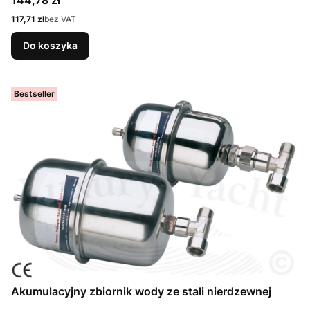
144,78 zł
Cena
117,71 zł
bez VAT
Do koszyka
Bestseller
Akumulacyjny zbiornik wody ze stali nierdzewnej