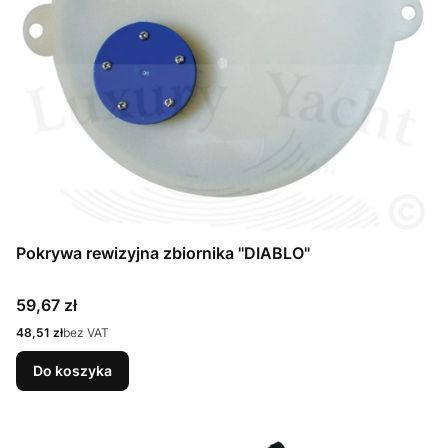
Pokrywa rewizyjna zbiornika "DIABLO"
Cena
59,67 zł
Cena
48,51 zł
bez VAT
Do koszyka