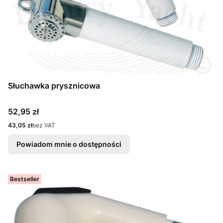
Słuchawka prysznicowa
Cena
52,95 zł
Cena
43,05 zł
bez VAT
Powiadom mnie o dostępności
Bestseller