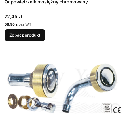
Odpowietrznik mosiężny chromowany
Cena
72,45 zł
Cena
58,90 zł
bez VAT
Zobacz produkt