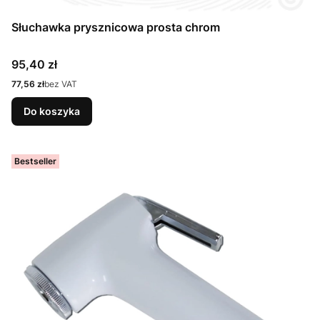
Słuchawka prysznicowa prosta chrom
Cena
95,40 zł
Cena
77,56 zł
bez VAT
Do koszyka
Bestseller