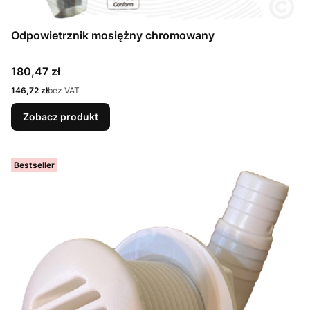
Odpowietrznik mosiężny chromowany
Cena
180,47 zł
Cena
146,72 zł
bez VAT
Zobacz produkt
Bestseller