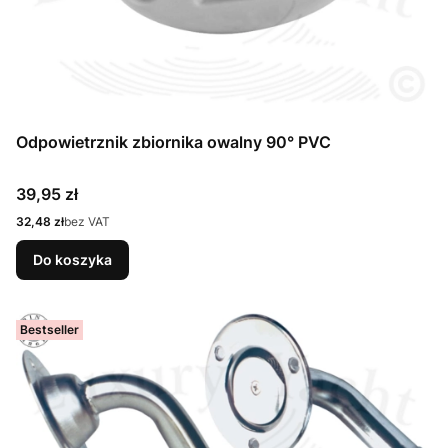
Odpowietrznik zbiornika owalny 90° PVC
Cena
39,95 zł
Cena
32,48 zł
bez VAT
Do koszyka
Bestseller