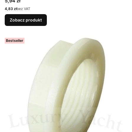
Cena
5,94 zł
Cena
4,83 zł
bez VAT
Zobacz produkt
Bestseller