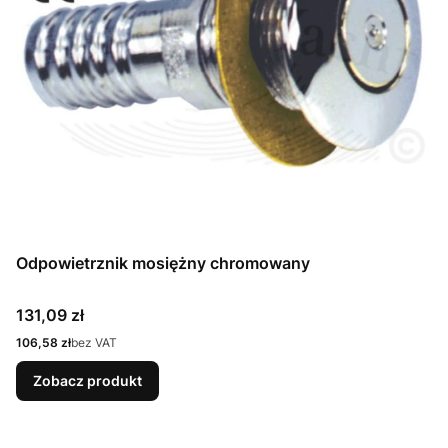
Odpowietrznik mosiężny chromowany
Cena
131,09 zł
Cena
106,58 zł
bez VAT
Zobacz produkt