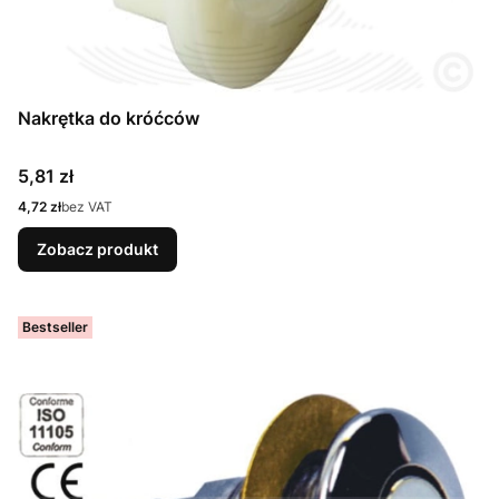
Nakrętka do króćców
Cena
5,81 zł
Cena
4,72 zł
bez VAT
Zobacz produkt
Bestseller