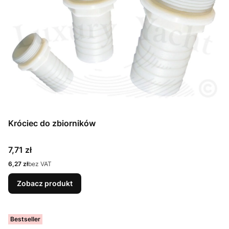
Króciec do zbiorników
Cena
7,71 zł
Cena
6,27 zł
bez VAT
Zobacz produkt
Bestseller