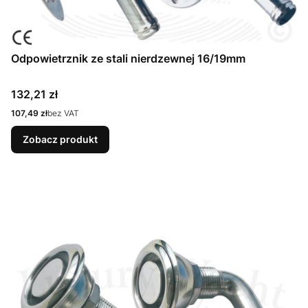
Odpowietrznik ze stali nierdzewnej 16/19mm
Cena
132,21 zł
Cena
107,49 zł
bez VAT
Zobacz produkt