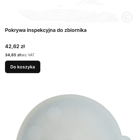
Pokrywa inspekcyjna do zbiornika
Cena
42,62 zł
Cena
34,65 zł
bez VAT
Do koszyka