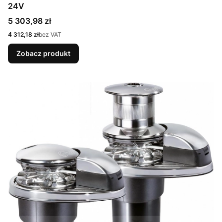
24V
Cena
5 303,98 zł
Cena
4 312,18 zł
bez VAT
Zobacz produkt