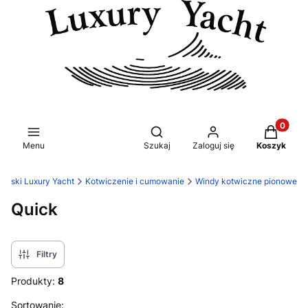
Produkty 
Otwórz wyszukiwarkę
Menu
Szukaj
Zaloguj się
Koszyk
glarski Luxury Yacht
Kotwiczenie i cumowanie
Windy kotwiczne pionowe
Quick
Filtry
Produkty:
8
Lista produktów
Sortowanie: