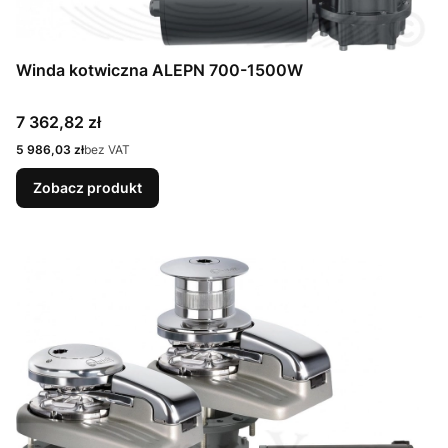
Winda kotwiczna ALEPN 700-1500W
Cena
7 362,82 zł
Cena
5 986,03 zł
bez VAT
Zobacz produkt