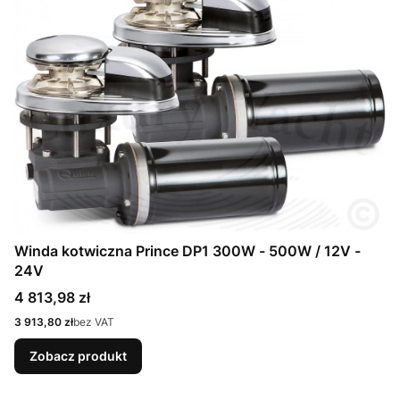
Winda kotwiczna Prince DP1 300W - 500W / 12V -
24V
Cena
4 813,98 zł
Cena
3 913,80 zł
bez VAT
Zobacz produkt