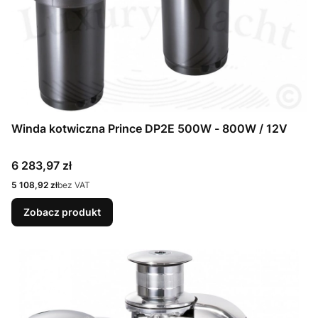
Winda kotwiczna Prince DP2E 500W - 800W / 12V
Cena
6 283,97 zł
Cena
5 108,92 zł
bez VAT
Zobacz produkt