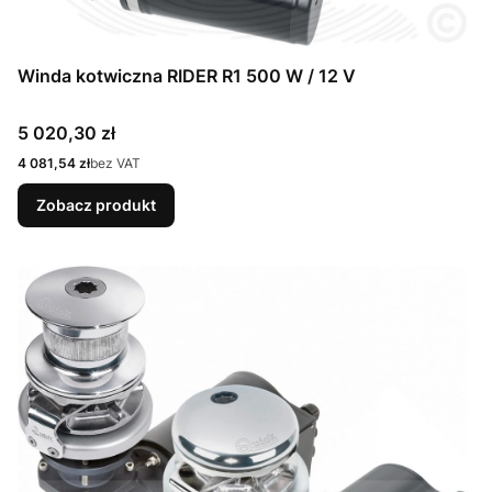
Winda kotwiczna RIDER R1 500 W / 12 V
Cena
5 020,30 zł
Cena
4 081,54 zł
bez VAT
Zobacz produkt