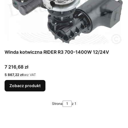
Winda kotwiczna RIDER R3 700-1400W 12/24V
Cena
7 216,68 zł
Cena
5 867,22 zł
bez VAT
Zobacz produkt
Strona
z 1