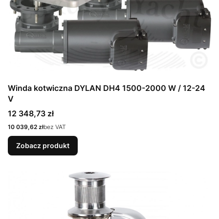
Winda kotwiczna DYLAN DH4 1500-2000 W / 12-24
V
Cena
12 348,73 zł
Cena
10 039,62 zł
bez VAT
Zobacz produkt